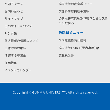
交通アクセス
群馬大学の教育ポリシー
お問い合わせ
文部科学省補助事業等
サイトマップ
公正な研究活動及び適正な資金執行
への取組み
このサイトについて
教職員メニュー
リンク集
学内教職員向け情報
個人情報の保護について
群馬大学CSIRT(学内専用)
ご寄附のお願い
教職員公募
活躍する卒業生
採用情報
イベントカレンダー
Copyright © GUNMA UNIVERSITY. All rights reserved.