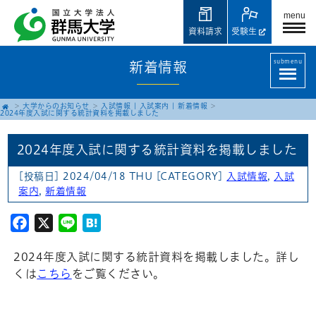
menu
資料請求
受験生
submenu
新着情報
大学からのお知らせ
入試情報
|
入試案内
|
新着情報
2024年度入試に関する統計資料を掲載しました
2024年度入試に関する統計資料を掲載しました
[投稿日] 2024/04/18 THU
[CATEGORY]
入試情報
,
入試
案内
,
新着情報
Facebook
X
Line
Hatena
2024年度入試に関する統計資料を掲載しました。詳し
くは
こちら
をご覧ください。