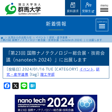
menu
資料請求
受験生
submenu
新着情報
大学からのお知らせ
イベント
|
研究・産学連携
「第23回 国際ナノテクノロジー総合展・技術会議（nanotech 2024）」に出展します
「第23回 国際ナノテクノロジー総合展・技術会
議（nanotech 2024）」に出展します
[投稿日] 2024/01/16 TUE
[CATEGORY]
イベント
,
研
究・産学連携
[tag]
理工学部
Facebook
X
Line
Hatena