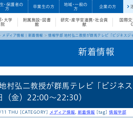
生・保護者の
地域・一般の
卒業生の方
企業の方
方
方
部・大学
附属施設・図書
研究・産学官連携・社会貢
国際交
院
館
献
メディア情報
|
新着情報
情報学部 地村弘二教授が群馬テレビ「ビジネスジャー
新着情報
 地村弘二教授が群馬テレビ「ビジネ
（金）22:00～22:30）
/11 THU
[CATEGORY]
メディア情報
,
新着情報
[tag]
情報学部
atena