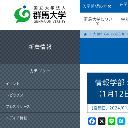
在学
入学希望の方
群馬大学につい
学
て
大学からのお知らせ
新着情報
カテゴリー
情報学部
イベント
（1月12日
トピックス
プレスリリース
[投稿日] 2024/01
メディア情報
Facebook
X
Line
H