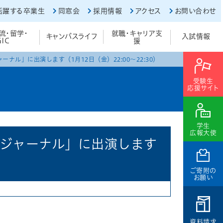
活躍する卒業生
同窓会
採用情報
アクセス
お問い合わせ
流・留学・
就職・キャリア支
キャンパスライフ
入試情報
GIC
援
ナル」に出演します（1月12日（金）22:00～22:30）
受験生
応援サイト
学生
広報大使
スジャーナル」に出演します
ご寄附の
お願い
資料請求