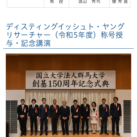
教 授
渡辺 秀司
優 秀 賞
ディスティングイッシュト・ヤング
リサーチャー（令和5年度）称号授
与・記念講演