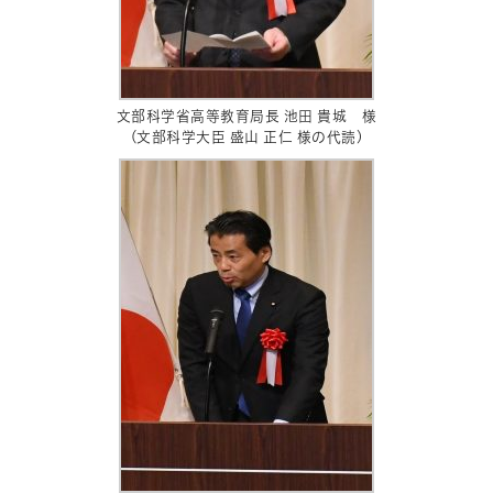
文部科学省高等教育局長 池田 貴城 様
(文部科学大臣 盛山 正仁 様の代読)