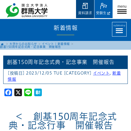
menu
資料請求
受験生
submenu
新着情報
大学からのお知らせ
イベント
|
新着情報
創基150周年記念式典・記念事業 開催報告
創基150周年記念式典・記念事業 開催報告
[投稿日] 2023/12/05 TUE
[CATEGORY]
イベント
,
新着
情報
Facebook
X
Line
Hatena
＜ 創基150周年記念式
典・記念行事 開催報告