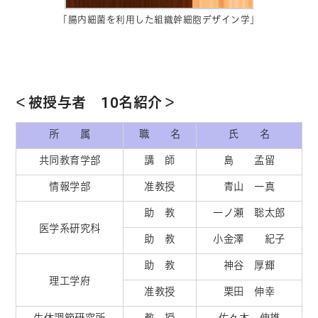
「腸内細菌を利用した組織幹細胞デザイン学」
＜被授与者 10名紹介＞
所 属
職 名
氏 名
共同教育学部
講 師
島 孟留
情報学部
准教授
青山 一真
助 教
一ノ瀬 聡太郎
医学系研究科
助 教
小金澤 紀子
助 教
神谷 厚輝
理工学府
准教授
栗田 伸幸
生体調節研究所
教 授
佐々木 伸雄