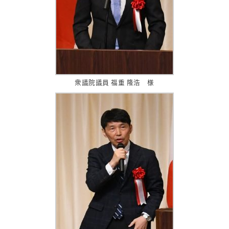
衆議院議員 福重 隆浩 様