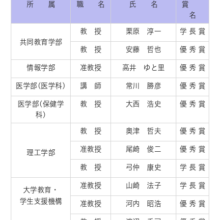
所 属
職 名
氏 名
賞
名
教 授
栗原 淳一
学 長 賞
共同教育学部
教 授
安藤 哲也
優 秀 賞
情報学部
准教授
高井 ゆと里
優 秀 賞
医学部(医学科)
講 師
常川 勝彦
優 秀 賞
医学部(保健学
教 授
大西 浩史
優 秀 賞
科)
教 授
奥津 哲夫
優 秀 賞
准教授
尾崎 俊二
優 秀 賞
理工学部
教 授
弓仲 康史
学 長 賞
准教授
山崎 法子
学 長 賞
大学教育・
学生支援機構
准教授
河内 昭浩
優 秀 賞