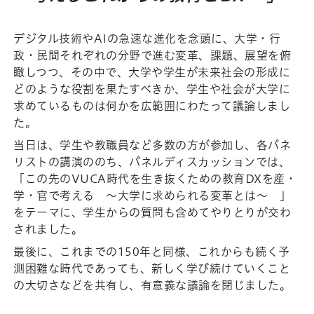
デジタル技術やAIの急速な進化を念頭に、大学・行
政・民間それぞれの分野で進む変革、課題、展望を俯
瞰しつつ、その中で、大学や学生が未来社会の形成に
どのような役割を果たすべきか、学生や社会が大学に
求めているものは何かを広範囲にわたって議論しまし
た。
当日は、学生や教職員など多数の方が参加し、各パネ
リストの講演ののち、パネルディスカッションでは、
「この先のVUCA時代を生き抜くための教育DXを産・
学・官で考える ～大学に求められる変革とは～ 」
をテーマに、学生からの質問も含めてやりとりが交わ
されました。
最後に、これまでの150年と同様、これからも続く予
測困難な時代であっても、新しく学び続けていくこと
の大切さなどを共有し、有意義な議論を閉じました。