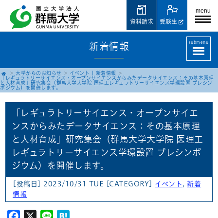
menu
資料請求
受験生
submenu
新着情報
大学からのお知らせ
イベント
|
新着情報
「レギュラトリーサイエンス・オープンサイエンスからみたデータサイエンス：その基本原理
と人材育成」研究集会（群馬大学大学院 医理工レギュラトリーサイエンス学環設置 プレシン
ポジウム）を開催します。
「レギュラトリーサイエンス・オープンサイエ
ンスからみたデータサイエンス：その基本原理
と人材育成」研究集会（群馬大学大学院 医理工
レギュラトリーサイエンス学環設置 プレシンポ
ジウム）を開催します。
[投稿日] 2023/10/31 TUE
[CATEGORY]
イベント
,
新着
情報
Facebook
X
Line
Hatena