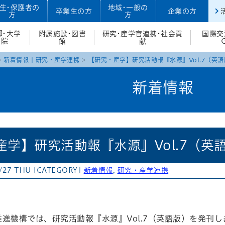
生・保護者の
地域・一般の
卒業生の方
企業の方
方
方
部・大学
附属施設・図書
研究・産学官連携・社会貢
国際交
院
館
献
新着情報
|
研究・産学連携
【研究・産学】研究活動報『水源』Vol.7（英
新着情報
産学】研究活動報『水源』Vol.7（英
/27 THU
[CATEGORY]
新着情報
,
研究・産学連携
atena
進機構では、研究活動報『水源』Vol.7（英語版）を発刊