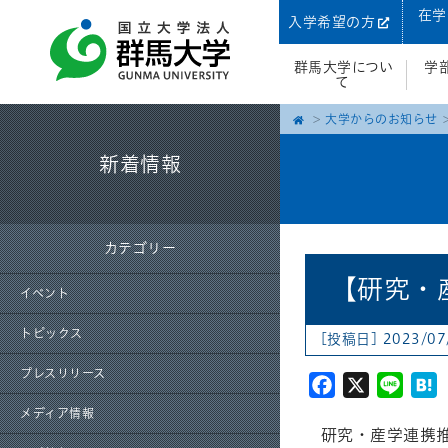
在学
入学希望の方
群馬大学につい
学
て
大学からのお知らせ
新着情報
カテゴリー
【研究・
イベント
トピックス
[投稿日] 2023/07
プレスリリース
Facebook
X
Line
H
メディア情報
研究・産学連携推