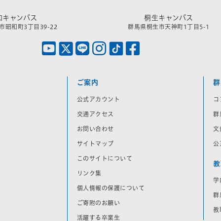
和キャンパス
桐生キャンパス
昭和町3丁目39-22
群馬県桐生市天神町1丁目5-1
ご案内
群
公式アカウント
コ
交通アクセス
群
お問い合わせ
文
サイトマップ
公
このサイトについて
教
リンク集
学
個人情報の保護について
群
ご寄附のお願い
教
活躍する卒業生