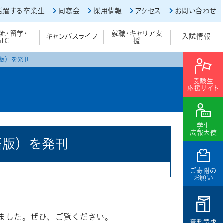
活躍する卒業生
同窓会
採用情報
アクセス
お問い合わせ
流・留学・
就職・キャリア支
キャンパスライフ
入試情報
GIC
援
語版）を発刊
受験生
応援サイト
学生
広報大使
語版）を発刊
ご寄附の
お願い
しました。ぜひ、ご覧ください。
資料請求