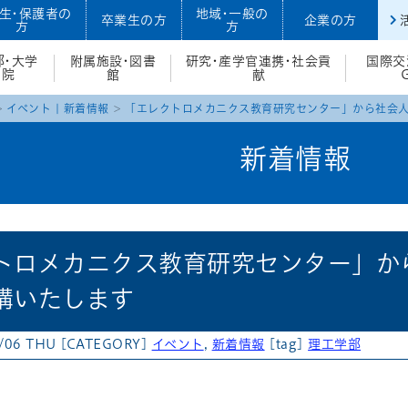
生・保護者の
地域・一般の
卒業生の方
企業の方
方
方
部・大学
附属施設・図書
研究・産学官連携・社会貢
国際交
院
館
献
イベント
|
新着情報
「エレクトロメカニクス教育研究センター」から社会
新着情報
トロメカニクス教育研究センター」か
講いたします
/06 THU
[CATEGORY]
イベント
,
新着情報
[tag]
理工学部
atena