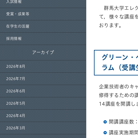
入試情報
群馬大学エレク
受賞・成果等
て，様々な講座
おります。
在学生の活躍
採用情報
アーカイブ
グリーン・
ラム（受講
2026年8月
2026年7月
企業技術者のキ
2026年6月
修得するための
14講座を開講し
2026年5月
2026年4月
開講講座数：
2026年3月
講座実施期間