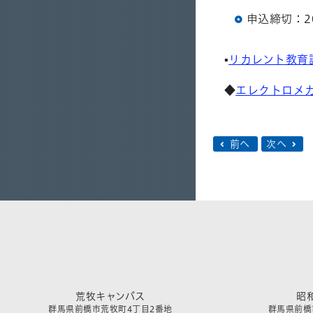
申込締切：2
▪
リカレント教育
◆
エレクトロメ
前へ
次へ
荒牧キャンパス
昭
群馬県前橋市荒牧町4丁目2番地
群馬県前橋市