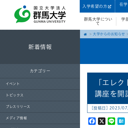
在学
入学希望の方
群馬大学につい
学
て
大学からのお知らせ
新着情報
カテゴリー
「エレク
イベント
講座を開
トピックス
プレスリリース
[投稿日] 2023/07
メディア情報
Facebook
X
Line
H