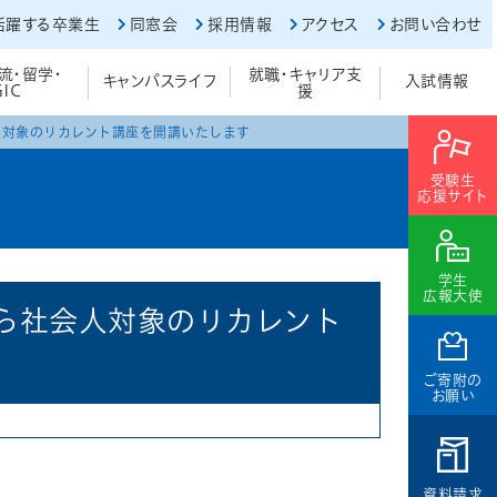
活躍する卒業生
同窓会
採用情報
アクセス
お問い合わせ
流・留学・
就職・キャリア支
キャンパスライフ
入試情報
GIC
援
人対象のリカレント講座を開講いたします
受験生
応援サイト
学生
広報大使
ら社会人対象のリカレント
ご寄附の
お願い
資料請求