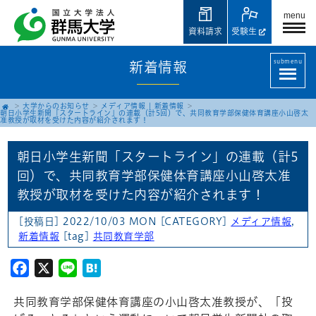
menu
資料請求
受験生
submenu
新着情報
大学からのお知らせ
メディア情報
|
新着情報
朝日小学生新聞「スタートライン」の連載（計5回）で、共同教育学部保健体育講座小山啓太
准教授が取材を受けた内容が紹介されます！
朝日小学生新聞「スタートライン」の連載（計5
回）で、共同教育学部保健体育講座小山啓太准
教授が取材を受けた内容が紹介されます！
[投稿日] 2022/10/03 MON
[CATEGORY]
メディア情報
,
新着情報
[tag]
共同教育学部
Facebook
X
Line
Hatena
共同教育学部保健体育講座の小山啓太准教授が、「投