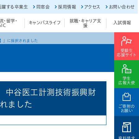
活躍する卒業生
同窓会
採用情報
アクセス
お問い合わせ
流・留学・
就職・キャリア支
キャンパスライフ
入試情報
GIC
援
】」に採択されました
受験生
応援サイト
学生
広報大使
、中谷医工計測技術振興財
されました
ご寄附の
お願い
資料請求