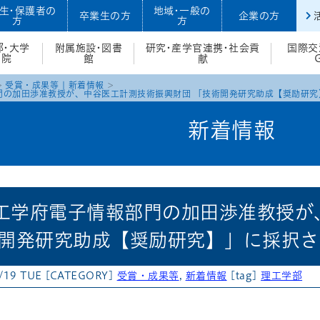
生・保護者の
地域・一般の
卒業生の方
企業の方
方
方
部・大学
附属施設・図書
研究・産学官連携・社会貢
国際交
院
館
献
受賞・成果等
|
新着情報
門の加田渉准教授が、中谷医工計測技術振興財団 「技術開発研究助成【奨励研究
新着情報
工学府電子情報部門の加田渉准教授が
術開発研究助成【奨励研究】」に採択
/19 TUE
[CATEGORY]
受賞・成果等
,
新着情報
[tag]
理工学部
atena