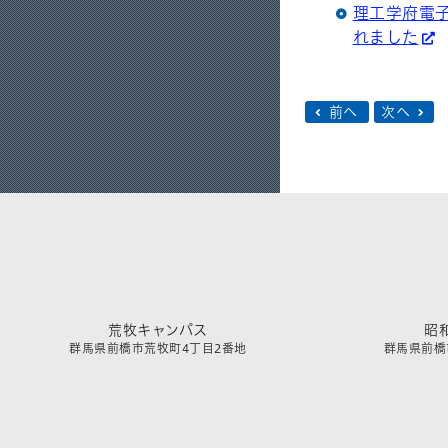
理工学府電
れました
前へ
次へ
荒牧キャンパス
昭
群馬県前橋市荒牧町4丁目2番地
群馬県前橋市