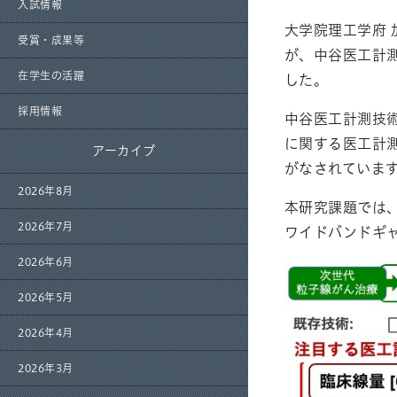
入試情報
大学院理工学府 
受賞・成果等
が、中谷医工計
在学生の活躍
した。
採用情報
中谷医工計測技
に関する医工計
アーカイブ
がなされていま
2026年8月
本研究課題では
2026年7月
ワイドバンドギ
2026年6月
2026年5月
2026年4月
2026年3月