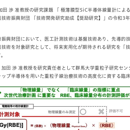
加田 渉 准教授の研究課題 「 極薄膜型SiC半導体線量計に
測技術振興財団 「技術開発研究助成【奨励研究】」の令和3
術振興財団において、医工計測技術は基盤技術あり、先導的
測技術を対象研究として、将来実用化が期待される研究を「
す。
、加田 渉 准教授を研究責任者として群馬大学重粒子研究セ
ャップ半導体を用いた重粒子線治療技術の高度化に資する臨