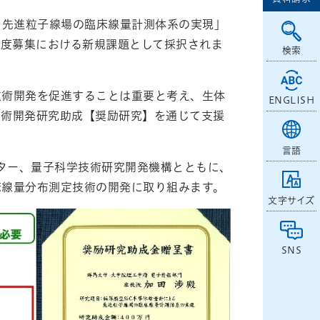
よる先進粒子線場の臨床線量計測体系の実現」
年度募集における新規課題として採択されま
検索
技術開発を促進することは重要と考え、生体
ENGLISH
技術開発研究助成【奨励研究】を通じて支援
言語
ンター、量子科学技術研究開発機構とともに、
床線量分布測定技術の開発に取り組みます。
文字サイズ
SNS