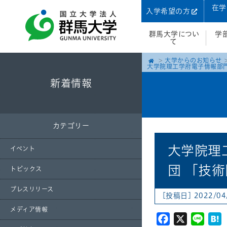
在学
入学希望の方
群馬大学につい
学
て
大学からのお知らせ
大学院理工学府電子情報部
新着情報
カテゴリー
大学院理
イベント
団 「技
トピックス
プレスリリース
[投稿日] 2022/04
メディア情報
Facebook
X
Line
H