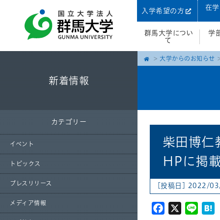
在学
入学希望の方
群馬大学につい
学
て
大学からのお知らせ
新着情報
カテゴリー
柴田博仁
イベント
HPに掲
トピックス
プレスリリース
[投稿日] 2022/03
メディア情報
Facebook
X
Line
H