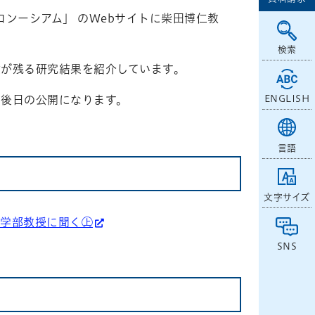
コンーシアム」 のWebサイトに柴田博仁教
検索
憶が残る研究結果を紹介しています。
 は後日の公開になります。
ENGLISH
言語
文字サイズ
報学部教授に聞く㊤
SNS