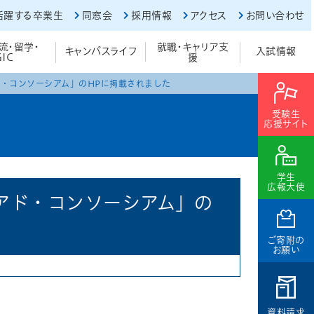
活躍する卒業生
同窓会
採用情報
アクセス
お問い合わせ
流・留学・
就職・キャリア支
キャンパスライフ
入試情報
GIC
援
・コンソーシアム」のHPに掲載されました
受験生
応援サイト
学生
広報大使
アド・コンソーシアム」の
ご寄附の
お願い
資料請求