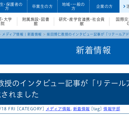
生・保護者の
地域・一般の
卒業生の方
企業の方
方
方
部・大学
附属施設・図書
研究・産学官連携・社会貢
国際交
院
館
献
メディア情報
|
新着情報
柴田博仁教授のインタビュー記事が「リテールアド
新着情報
教授のインタビュー記事が「リテール
載されました
/18 FRI
[CATEGORY]
メディア情報
,
新着情報
[tag]
情報学部
atena