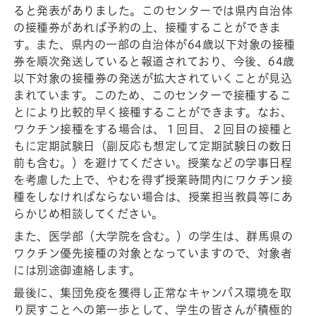
ると発表がありました。このセンターでは県内自治体
の接種券があれば予約の上、接種することができま
す。また、県内の一部の自治体が64歳以下対象の接種
券を順次発送していると報道されており、今後、64歳
以下対象の接種券の発送が拡大されていくことが見込
まれています。このため、このセンターで接種するこ
とにより比較的早く接種することができます。なお、
ワクチン接種をする場合は、１回目、２回目の接種と
もに定期試験日（副反応も想定して定期試験日の数日
前も含む。）を避けてください。授業などの学事日程
を考慮した上で、やむを得ず授業時間内にワクチン接
種をしなければならない場合は、授業担当教員等にあ
らかじめ相談してください。
また、医学部（大学院を含む。）の学生は、群馬県の
ワクチン優先接種の対象となっていますので、対象者
には別途御連絡します。
最後に、集団免疫を獲得し正常なキャンパス環境を取
り戻すことへの第一歩として、学生の皆さんが積極的