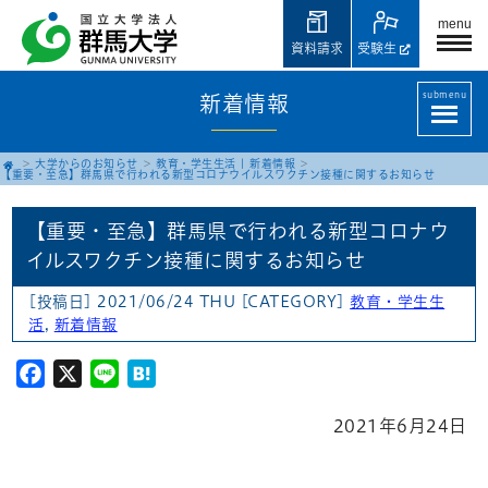
menu
資料請求
受験生
submenu
新着情報
大学からのお知らせ
教育・学生生活
|
新着情報
【重要・至急】群馬県で行われる新型コロナウイルスワクチン接種に関するお知らせ
【重要・至急】群馬県で行われる新型コロナウ
イルスワクチン接種に関するお知らせ
[投稿日] 2021/06/24 THU
[CATEGORY]
教育・学生生
活
,
新着情報
Facebook
X
Line
Hatena
2021年6月24日