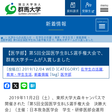
menu
資料請求
受験生
submenu
新着情報
大学からのお知らせ
在学生の活躍
|
教育・学生生活
|
新着情報
【医学部】第5回全国医学生BLS選手権大会で、群馬大学チームが入賞しました
【医学部】第5回全国医学生BLS選手権大会で、
群馬大学チームが入賞しました
[投稿日] 2019/12/04 WED
[CATEGORY]
在学生の活躍
,
教育・学生生活
,
新着情報
[tag]
医学部
Facebook
X
Line
Hatena
2019年11月2日（土）、東邦大学大森キャンパスで
開催された「第5回全国医学生BLS選手権大会 決勝大
会」（主催：日本救急医学会 学生・研修医部会運用