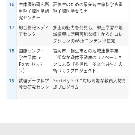
16
生体調節研究所
高校生のための最先端生命科学＆重
重粒子線医学研
粒子線医学セミナー
究センター
17
総合情報メディ
郷土の魅力を発見し，郷土学習や地
アセンター
域振興に活用可能な郷土かるたコレ
クションのWebコンテンツ拡充
18
国際センター
富岡市、桐生市との地域連携事業
学生団体Le
「街なか遊休不動産のリノベーショ
Pont（ルポ
ンによる『多世代・多文化共生』の
ン）
街づくりプロジェクト」
19
数理データ科学
Society 5.0に対応可能な教員人材育
教育研究センタ
成プログラム
ー