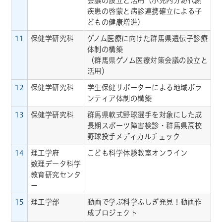
会議の設立と活用（小児内分泌代謝
疾患の啓蒙と病診連携確立による子
どもの健康増進）
11
保健学研究科
ゲノム医療に向けた群馬県遺伝子診療
体制の構築
（群馬県ゲノム医療対策会議の設立と
活用）
12
保健学研究科
学生保健サポーターによる地域ボラ
ンティア体制の構築
13
保健学研究科
群馬県軟式野球選手を対象にした成
長期スポーツ障害検診・群馬県高校
野球投手メディカルチェック
14
理工学府
こども科学体験教室オンライン
数理データ科学
教育研究センタ
ー
15
理工学部
動画で学ぶ科学ふしぎ発見！動画作
成プロジェクト