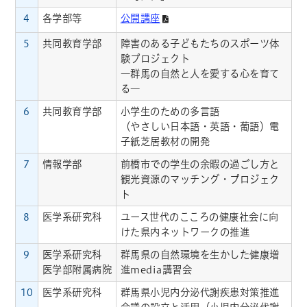
4
各学部等
公開講座
5
共同教育学部
障害のある子どもたちのスポーツ体
験プロジェクト
―群馬の自然と人を愛する心を育て
る―
6
共同教育学部
小学生のための多言語
（やさしい日本語・英語・葡語）電
子紙芝居教材の開発
7
情報学部
前橋市での学生の余暇の過ごし方と
観光資源のマッチング・プロジェク
ト
8
医学系研究科
ユース世代のこころの健康社会に向
けた県内ネットワークの推進
9
医学系研究科
群馬県の自然環境を生かした健康増
医学部附属病院
進media講習会
10
医学系研究科
群馬県小児内分泌代謝疾患対策推進