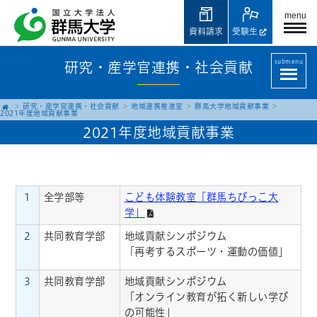
menu
資料請求
受験生
submenu
研究・産学官連携・社会貢献
研究・産学官連携・社会貢献
地域連携推進室
群馬大学地域貢献事業
2021年度地域貢献事業
2021年度地域貢献事業
1
全学部等
こども体験教室「群馬ちびっこ大
学」
2
共同教育学部
地域貢献シンポジウム
「再考するスポーツ・運動の価値」
3
共同教育学部
地域貢献シンポジウム
「オンライン教育が拓く新しい学び
の可能性」