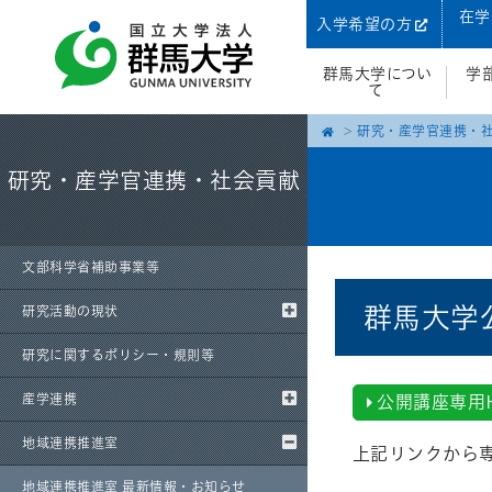
在学
入学希望の方
群馬大学につい
学
て
研究・産学官連携・
研究・産学官連携・社会貢献
文部科学省補助事業等
群馬大学
研究活動の現状
研究に関するポリシー・規則等
産学連携
公開講座専用
地域連携推進室
上記リンクから
地域連携推進室 最新情報・お知らせ