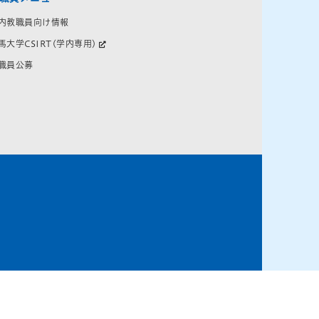
内教職員向け情報
馬大学CSIRT(学内専用)
職員公募