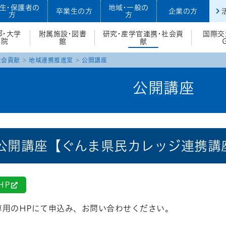
生・保護者の
地域・一般の
卒業生の方
企業の方
方
方
部・大学
附属施設・図書
研究・産学官連携・社会貢
国際交
院
館
献
社会貢献
地域連携推進室
公開講座
公開講座
公開講座【ぐんま県民カレッジ連携講
HP
専用のHPにて申込み、お問い合わせください。