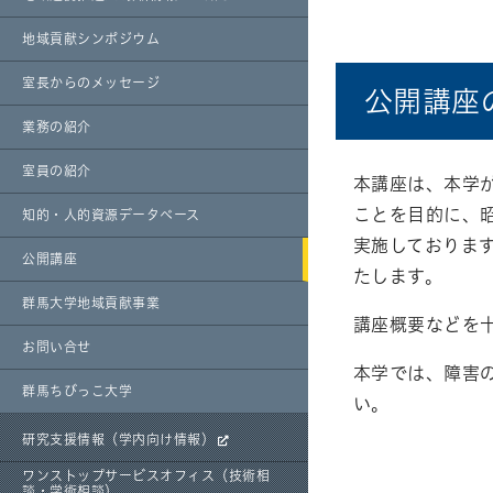
地域貢献シンポジウム
室長からのメッセージ
公開講座
業務の紹介
室員の紹介
本講座は、本学
ことを目的に、
知的・人的資源データベース
実施しておりま
公開講座
たします。
群馬大学地域貢献事業
講座概要などを
お問い合せ
本学では、障害
群馬ちびっこ大学
い。
研究支援情報（学内向け情報）
ワンストップサービスオフィス（技術相
談・学術相談）