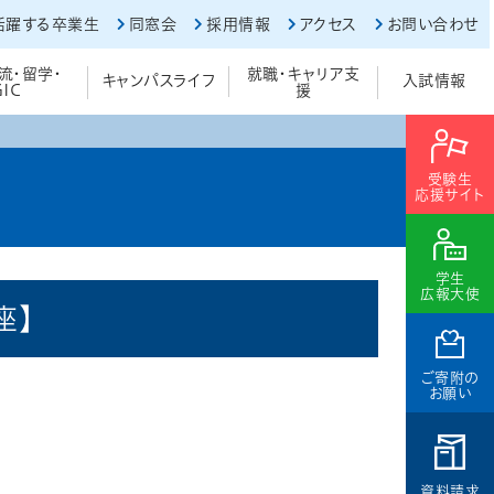
活躍する卒業生
同窓会
採用情報
アクセス
お問い合わせ
流・留学・
就職・キャリア支
キャンパスライフ
入試情報
GIC
援
受験生
応援サイト
学生
広報大使
座】
ご寄附の
お願い
資料請求