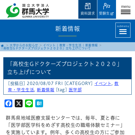
menu
資料請求
受験生
submenu
新着情報
大学からのお知らせ
イベント
|
教育・学生生活
|
新着情報
「高校生Gドクターズプロジェクト２０２０」立ち上げについて
「高校生Gドクターズプロジェクト２０２０」
立ち上げについて
[投稿日] 2020/08/07 FRI
[CATEGORY]
イベント
,
教
育・学生生活
,
新着情報
[tag]
医学部
Facebook
X
Line
Hatena
群馬県地域医療支援センターでは、毎年、夏と春に
「医学部医学科をめざす高校生の職場体験セミナー」
を実施しています。例年、多くの高校生の方にご参加