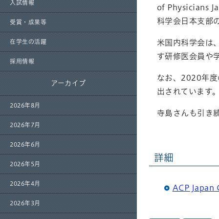
入試情報
of Physicia
科学会日本支部
受賞・成果等
米国内科学会は、
在学生の活躍
す研修医会員や学
採用情報
なお、2020年度
アーカイブ
出されています
2026年8月
寺島さんも引き続き
2026年7月
2026年6月
詳細
2026年5月
2026年4月
ACP Japa
2026年3月