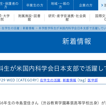
生・保護者の
地域・一般の
卒業生の方
企業の方
方
方
部・大学
附属施設・図書
研究・産学官連携・社会貢
国際交
院
館
献
在学生の活躍
|
新着情報
本学医学科生が米国内科学会日本支部で活躍して
新着情報
科生が米国内科学会日本支部で活躍し
/29 WED
[CATEGORY]
在学生の活躍
,
新着情報
[tag]
医学部
atena
6年生の寺島里佳さん（渋谷教育学園幕張高等学校出身）が米国内科