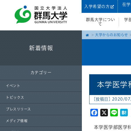
在学
入学希望の方
群馬大学につい
学
て
大学からのお知らせ
新着情報
カテゴリー
本学医学
イベント
トピックス
[投稿日] 2020/07
プレスリリース
Facebook
X
Line
H
メディア情報
本学医学部医学科