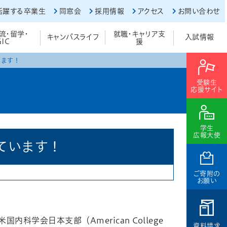
活躍する卒業生
同窓会
採用情報
アクセス
お問い合わせ
流・留学・
就職・キャリア支
キャンパスライフ
入試情報
GIC
援
います！
受験生
応援サイト
学生
広報大使
ています！
ご寄附の
お願い
学会日本支部（American College
資料請求