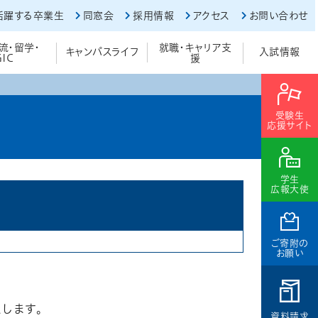
活躍する卒業生
同窓会
採用情報
アクセス
お問い合わせ
流・留学・
就職・キャリア支
キャンパスライフ
入試情報
GIC
援
受験生
応援サイト
学生
広報大使
ご寄附の
お願い
たします。
資料請求