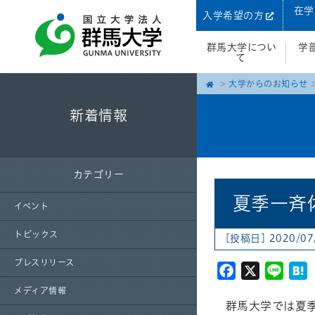
在学
入学希望の方
群馬大学につい
学
て
大学からのお知らせ
新着情報
カテゴリー
夏季一斉
イベント
トピックス
[投稿日] 2020/07
プレスリリース
Facebook
X
Line
H
メディア情報
群馬大学では夏