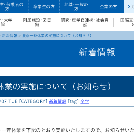
生・保護者の
地域・一般の
卒業生の方
企業の方
方
方
部・大学
附属施設・図書
研究・産学官連携・社会貢
国際交
院
館
献
新着情報
夏季一斉休業の実施について（お知らせ）
新着情報
休業の実施について（お知らせ）
/07 TUE
[CATEGORY]
新着情報
[tag]
全学
atena
季一斉休業を下記のとおり実施いたしますので、お知らせい