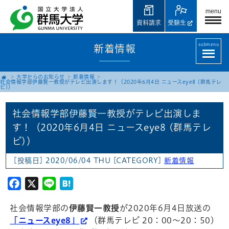
menu
資料請求
受験生
submenu
新着情報
大学からのお知らせ
新着情報
社会情報学部伊藤賢一教授がテレビ出演します！（2020年6月4日 ニュースeye8 (群馬テレ
ビ)）
社会情報学部伊藤賢一教授がテレビ出演しま
す！（2020年6月4日 ニュースeye8 (群馬テレ
ビ)）
[投稿日] 2020/06/04 THU
[CATEGORY]
新着情報
Facebook
X
Line
Hatena
社会情報学部の
伊藤賢一教授
が2020年6月4日放送の
「ニュースeye8」
（群馬テレビ 20：00～20：50)