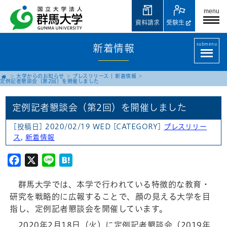
menu
資料請求
受験生
submenu
新着情報
大学からのお知らせ
プレスリリース
|
新着情報
定例記者懇談会（第2回）を開催しました
定例記者懇談会（第2回）を開催しました
[投稿日] 2020/02/19 WED
[CATEGORY]
プレスリリー
ス
,
新着情報
Facebook
X
Line
Hatena
群馬大学では、本学で行われている特徴的な教育・
研究を戦略的に広報することで、顔の見える大学を目
指し、定例記者懇談会を開催しています。
2020年2月18日（火）に定例記者懇談会（2019年