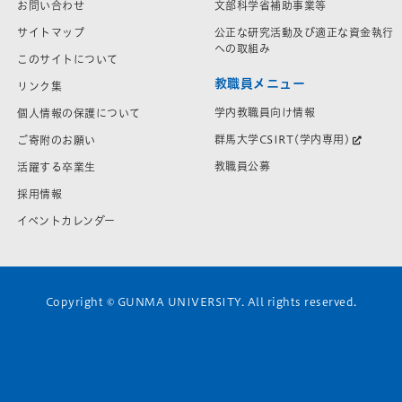
お問い合わせ
文部科学省補助事業等
サイトマップ
公正な研究活動及び適正な資金執行
への取組み
このサイトについて
教職員メニュー
リンク集
学内教職員向け情報
個人情報の保護について
群馬大学CSIRT(学内専用)
ご寄附のお願い
教職員公募
活躍する卒業生
採用情報
イベントカレンダー
Copyright © GUNMA UNIVERSITY. All rights reserved.