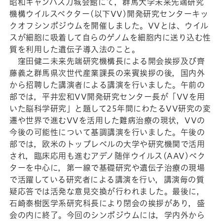
昭和キャンパス刀城会館にて，群馬大学未来先端研究
機構ウイルスベクター(以下VV)開発研究センターキッ
クオフシンポジウムを開催しました。VVとは、ウイル
スが細胞に吸着して自らのゲノムを細胞内に送り込む性
質を利用した遺伝子導入法のこと。
窪田健二未来先端研究機構長による開会挨拶及び齊
藤義之群馬県次世代産業課長の来賓挨拶の後，国内外
から招聘した講演者による講演を行いました。午前の
部では，平井宏和VV開発研究センター長が「VVを用
いた脳科学研究」と題して25年間にわたるVV研究の変
遷や世界で進むVVを活用した難病治療の現状，VVの
今後の可能性について基調講演を行いました。午後の
部では，欧米のトップレベルの大学や研究機関で活用
され，臨床応用も進むアデノ随伴ウイルス(AAV)ベク
ターを中心に，第一線で基礎研究や遺伝子治療の現場
で活躍している研究者による講演を行い，講演毎の質
疑応答では活発な意見交換が行われました。最後に，
石崎泰樹医学系研究科長により閉会の挨拶があり，盛
会の内に終了。今回のシンポジウムには，学内外から