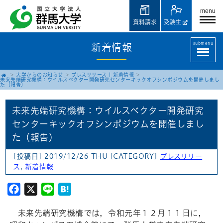
menu
資料請求
受験生
submenu
新着情報
大学からのお知らせ
プレスリリース
|
新着情報
未来先端研究機構：ウイルスベクター開発研究センターキックオフシンポジウムを開催しまし
た（報告）
未来先端研究機構：ウイルスベクター開発研究
センターキックオフシンポジウムを開催しまし
た（報告）
[投稿日] 2019/12/26 THU
[CATEGORY]
プレスリリー
ス
,
新着情報
Facebook
X
Line
Hatena
未来先端研究機構では，令和元年１２月１１日に，