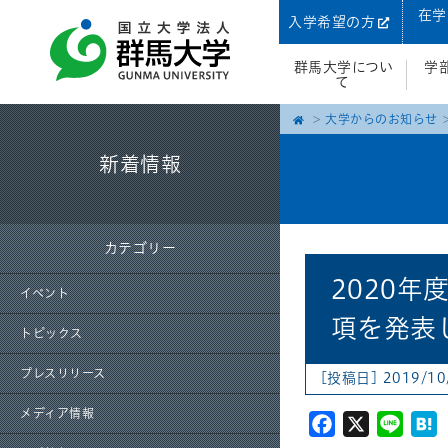
在学
入学希望の方
群馬大学につい
学
て
大学からのお知らせ
新着情報
カテゴリー
2020
イベント
項を発表
トピックス
プレスリリース
[投稿日] 2019/10
メディア情報
Facebook
X
Line
H