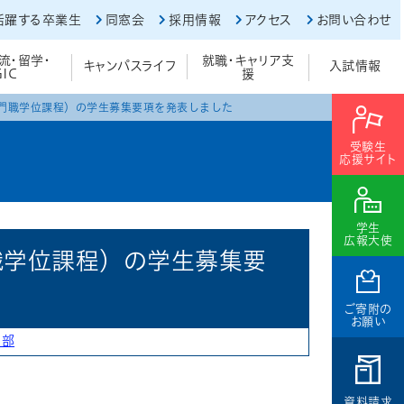
活躍する卒業生
同窓会
採用情報
アクセス
お問い合わせ
流・留学・
就職・キャリア支
キャンパスライフ
入試情報
GIC
援
専門職学位課程）の学生募集要項を発表しました
受験生
応援サイト
学生
広報大使
職学位課程）の学生募集要
ご寄附の
お願い
学部
資料請求