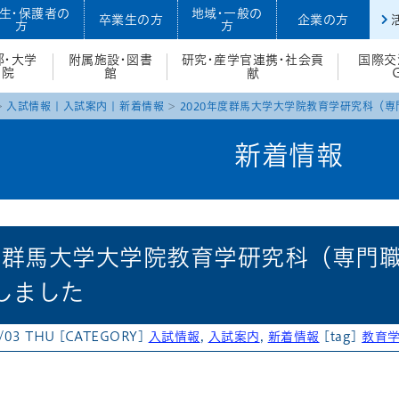
生・保護者の
地域・一般の
卒業生の方
企業の方
方
方
部・大学
附属施設・図書
研究・産学官連携・社会貢
国際交
院
館
献
入試情報
|
入試案内
|
新着情報
2020年度群馬大学大学院教育学研究科（
新着情報
年度群馬大学大学院教育学研究科（専門
しました
/03 THU
[CATEGORY]
入試情報
,
入試案内
,
新着情報
[tag]
教育
atena