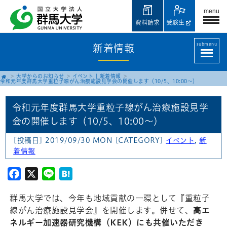
menu
資料請求
受験生
submenu
新着情報
大学からのお知らせ
イベント
|
新着情報
令和元年度群馬大学重粒子線がん治療施設見学会の開催します（10/5、10:00～）
令和元年度群馬大学重粒子線がん治療施設見学
会の開催します（10/5、10:00～）
[投稿日] 2019/09/30 MON
[CATEGORY]
イベント
,
新
着情報
Facebook
X
Line
Hatena
群馬大学では、今年も地域貢献の一環として『重粒子
線がん治療施設見学会』を開催します。併せて、
高エ
ネルギー加速器研究機構（KEK）にも共催いただき