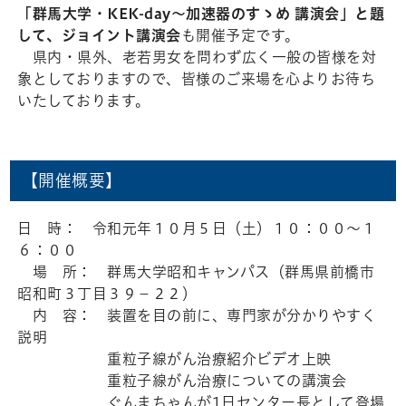
「群馬大学・KEK-day～加速器のすゝめ 講演会」と題
して、ジョイント講演会
も開催予定です。
県内・県外、老若男女を問わず広く一般の皆様を対
象としておりますので、皆様のご来場を心よりお待ち
いたしております。
【開催概要】
日 時： 令和元年１０月５日（土）１０：００～１
６：００
場 所： 群馬大学昭和キャンパス（群馬県前橋市
昭和町３丁目３９−２２）
内 容： 装置を目の前に、専門家が分かりやすく
説明
重粒子線がん治療紹介ビデオ上映
重粒子線がん治療についての講演会
ぐんまちゃんが1日センター長として登場