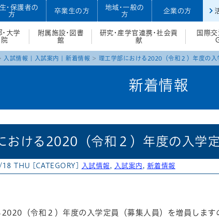
生・保護者の
地域・一般の
卒業生の方
企業の方
方
方
部・大学
附属施設・図書
研究・産学官連携・社会貢
国際交
院
館
献
入試情報
|
入試案内
|
新着情報
理工学部における2020（令和２）年度の
新着情報
における2020（令和２）年度の入学
/18 THU
[CATEGORY]
入試情報
,
入試案内
,
新着情報
atena
る2020（令和２）年度の入学定員（募集人員）を増員します