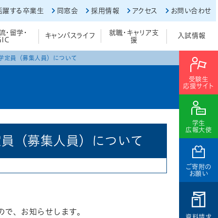
活躍する卒業生
同窓会
採用情報
アクセス
お問い合わせ
流・留学・
就職・キャリア支
キャンパスライフ
入試情報
GIC
援
入学定員（募集人員）について
受験生
応援サイト
学生
広報大使
定員（募集人員）について
ご寄附の
お願い
ので、お知らせします。
資料請求