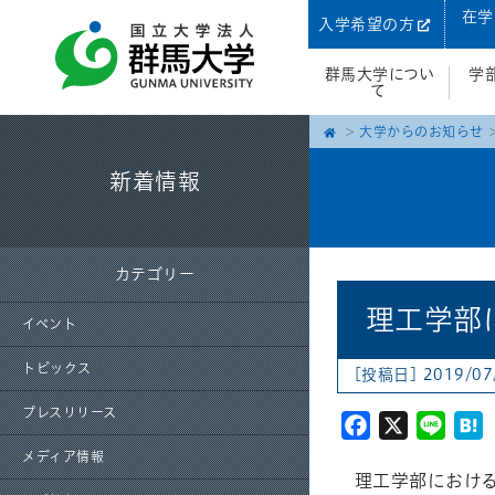
在学
入学希望の方
群馬大学につい
学
て
大学からのお知らせ
新着情報
カテゴリー
理工学部
イベント
トピックス
[投稿日] 2019/07
プレスリリース
Facebook
X
Line
H
メディア情報
理工学部におけ