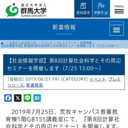
menu
資料請求
受験生
submenu
新着情報
大学からのお知らせ
イベント
|
プレスリリース
|
新着情報
【社会情報学部】第8回計算社会科学とその周辺セミナーを開催します（7/25 13:00～）
【社会情報学部】第8回計算社会科学とその周辺
セミナーを開催します（7/25 13:00～）
[投稿日] 2019/06/21 FRI
[CATEGORY]
イベント
,
プレス
リリース
,
新着情報
Facebook
X
Line
Hatena
2019年7月25日、荒牧キャンパス教養教
育棟1階GB155講義室にて、『第8回計算社
会科学とその周辺セミナー』を開催します。