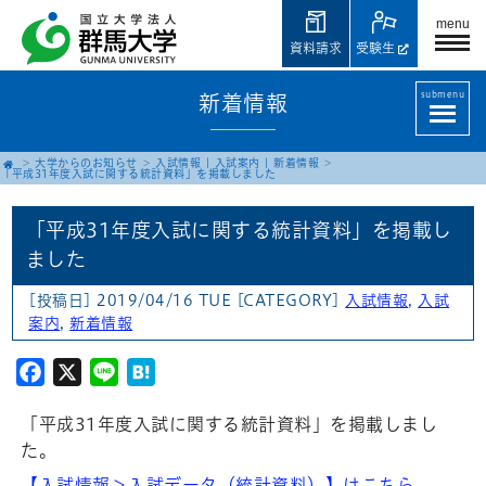
menu
資料請求
受験生
submenu
新着情報
大学からのお知らせ
入試情報
|
入試案内
|
新着情報
「平成31年度入試に関する統計資料」を掲載しました
「平成31年度入試に関する統計資料」を掲載し
ました
[投稿日] 2019/04/16 TUE
[CATEGORY]
入試情報
,
入試
案内
,
新着情報
Facebook
X
Line
Hatena
「平成31年度入試に関する統計資料」を掲載しまし
た。
【入試情報＞入試データ（統計資料）】はこちら