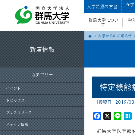
在学
入学希望の方
群馬大学につい
学
て
大学からのお知らせ
新着情報
カテゴリー
特定機能
イベント
トピックス
[投稿日] 2019/03
プレスリリース
Facebook
X
Line
H
メディア情報
群馬大学医学部附