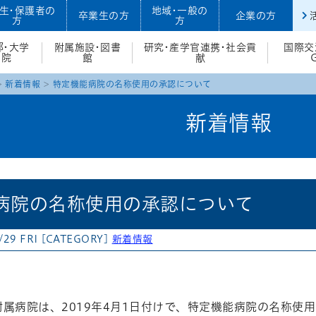
生・保護者の
地域・一般の
卒業生の方
企業の方
方
方
部・大学
附属施設・図書
研究・産学官連携・社会貢
国際交
院
館
献
新着情報
特定機能病院の名称使用の承認について
新着情報
病院の名称使用の承認について
/29 FRI
[CATEGORY]
新着情報
atena
属病院は、2019年4月1日付けで、特定機能病院の名称使