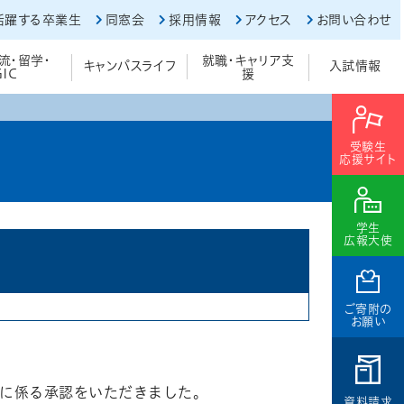
活躍する卒業生
同窓会
採用情報
アクセス
お問い合わせ
流・留学・
就職・キャリア支
キャンパスライフ
入試情報
GIC
援
受験生
応援サイト
学生
広報大使
ご寄附の
お願い
用に係る承認をいただきました。
資料請求