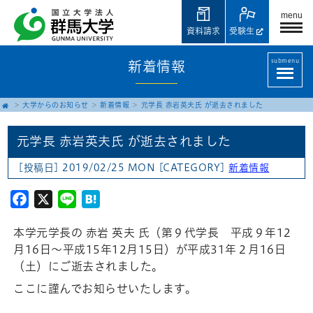
menu
資料請求
受験生
submenu
新着情報
大学からのお知らせ
新着情報
元学長 赤岩英夫氏 が逝去されました
元学長 赤岩英夫氏 が逝去されました
[投稿日] 2019/02/25 MON
[CATEGORY]
新着情報
Facebook
X
Line
Hatena
本学元学長の 赤岩 英夫 氏（第９代学長 平成９年12
月16日～平成15年12月15日）が平成31年２月16日
（土）にご逝去されました。
ここに謹んでお知らせいたします。