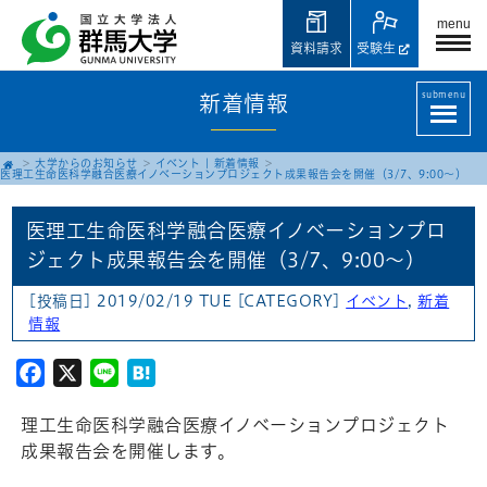
menu
資料請求
受験生
submenu
新着情報
大学からのお知らせ
イベント
|
新着情報
医理工生命医科学融合医療イノベーションプロジェクト成果報告会を開催（3/7、9:00～）
医理工生命医科学融合医療イノベーションプロ
ジェクト成果報告会を開催（3/7、9:00～）
[投稿日] 2019/02/19 TUE
[CATEGORY]
イベント
,
新着
情報
Facebook
X
Line
Hatena
理工生命医科学融合医療イノベーションプロジェクト
成果報告会を開催します。