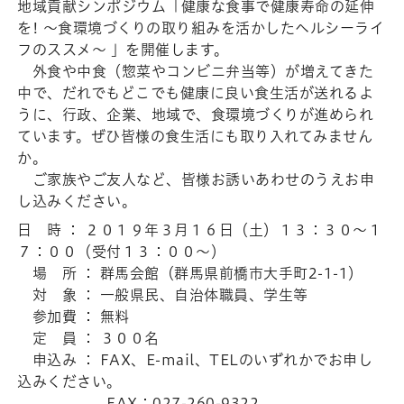
地域貢献シンポジウム「健康な食事で健康寿命の延伸
を! ～食環境づくりの取り組みを活かしたヘルシーライ
フのススメ～ 」を開催します。
外食や中食（惣菜やコンビニ弁当等）が増えてきた
中で、だれでもどこでも健康に良い食生活が送れるよ
うに、行政、企業、地域で、食環境づくりが進められ
ています。ぜひ皆様の食生活にも取り入れてみません
か。
ご家族やご友人など、皆様お誘いあわせのうえお申
し込みください。
日 時 ： ２０１９年３月１６日（土）１３：３０～１
７：００（受付１３：００～）
場 所 ： 群馬会館（群馬県前橋市大手町2-1-1）
対 象 ： 一般県民、自治体職員、学生等
参加費 ： 無料
定 員 ： ３００名
申込み ： FAX、E-mail、TELのいずれかでお申し
込みください。
FAX：027-260-9322