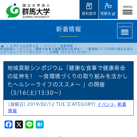
menu
資料請求
受験生
submenu
新着情報
大学からのお知らせ
イベント
|
新着情報
地域貢献シンポジウム「健康な食事で健康寿命の延伸を! ～食環境づくりの取り組みを活か
したヘルシーライフのススメ～ 」の開催（3/16(土)13:30～）
地域貢献シンポジウム「健康な食事で健康寿命
の延伸を! ～食環境づくりの取り組みを活かし
たヘルシーライフのススメ～ 」の開催
（3/16(土)13:30～）
[投稿日] 2019/02/12 TUE
[CATEGORY]
イベント
,
新着
情報
Facebook
X
Line
Hatena