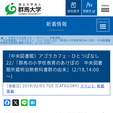
menu
資料請求
受験生
submenu
新着情報
大学からのお知らせ
イベント
|
新着情報
（中央図書館）アゴラカフェ・ひとつばなし22/「群馬の小学校教育のあけぼの 中央図書館
所蔵明治期教科書群の由来」(2/18,14:00～）
（中央図書館）アゴラカフェ・ひとつばなし
22/「群馬の小学校教育のあけぼの 中央図書
館所蔵明治期教科書群の由来」(2/18,14:00
～）
[投稿日] 2019/02/05 TUE
[CATEGORY]
イベント
,
新着
情報
Facebook
X
Line
Hatena