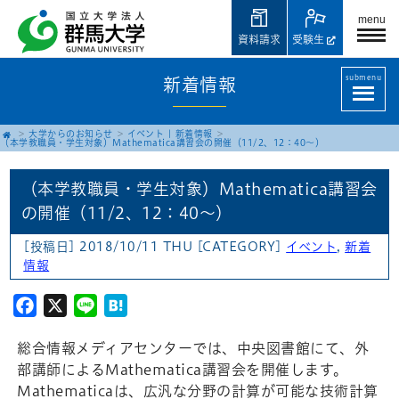
menu
資料請求
受験生
submenu
新着情報
大学からのお知らせ
イベント
|
新着情報
（本学教職員・学生対象）Mathematica講習会の開催（11/2、12：40～）
（本学教職員・学生対象）Mathematica講習会
の開催（11/2、12：40～）
[投稿日] 2018/10/11 THU
[CATEGORY]
イベント
,
新着
情報
Facebook
X
Line
Hatena
総合情報メディアセンターでは、中央図書館にて、外
部講師によるMathematica講習会を開催します。
Mathematicaは、広汎な分野の計算が可能な技術計算