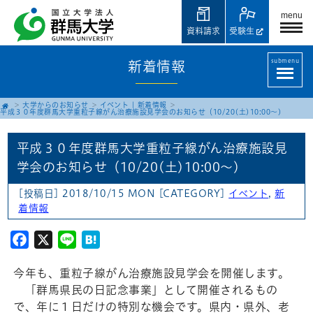
menu
資料請求
受験生
submenu
新着情報
大学からのお知らせ
イベント
|
新着情報
平成３０年度群馬大学重粒子線がん治療施設見学会のお知らせ（10/20(土)10:00～)
平成３０年度群馬大学重粒子線がん治療施設見
学会のお知らせ（10/20(土)10:00～)
[投稿日] 2018/10/15 MON
[CATEGORY]
イベント
,
新
着情報
Facebook
X
Line
Hatena
今年も、重粒子線がん治療施設見学会を開催します。
「群馬県民の日記念事業」として開催されるもの
で、年に１日だけの特別な機会です。県内・県外、老