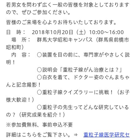
若男女を問わず広く一般の皆様を対象としております
ので、ぜひご参加ください。
皆様のご来場を心よりお待ちいたしております。
日 時： 2018年10月20日（土）10:00～16:00
場 所： 群馬大学昭和キャンパス（群馬県前橋市
昭和町）
内 容： ○装置を目の前に、専門家がやさしく説
明！
○説明会「重粒子線がん治療とは？」
○白衣を着て、ドクター姿のぐんまちゃ
んと記念撮影！
○重粒子線クイズラリーに挑戦！（お子
様大歓迎！）
○重粒子の先生ってどんな研究している
の？（研究成果を紹介！）
※参加費無料、事前申込不要
詳細はこちらをご覧下さい。⇒
重粒子線医学研究セ