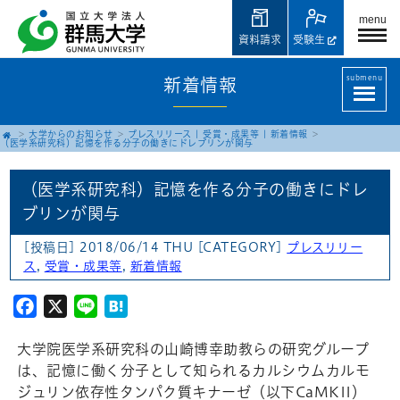
menu
資料請求
受験生
submenu
新着情報
大学からのお知らせ
プレスリリース
|
受賞・成果等
|
新着情報
（医学系研究科）記憶を作る分子の働きにドレブリンが関与
（医学系研究科）記憶を作る分子の働きにドレ
ブリンが関与
[投稿日] 2018/06/14 THU
[CATEGORY]
プレスリリー
ス
,
受賞・成果等
,
新着情報
Facebook
X
Line
Hatena
大学院医学系研究科の山崎博幸助教らの研究グループ
は、記憶に働く分子として知られるカルシウムカルモ
ジュリン依存性タンパク質キナーゼ（以下CaMKII）