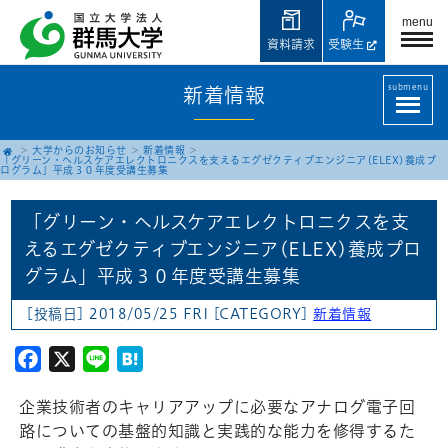
menu
資料請求
受験生
submenu
新着情報
大学からのお知らせ
新着情報
「グリーン・ヘルスケアエレクトロニクスを支えるエグゼクティブエンジニア(ELEX)養成プ
ログラム」平成３０年度受講生募集
「グリーン・ヘルスケアエレクトロニクスを支
えるエグゼクティブエンジニア(ELEX)養成プロ
グラム」平成３０年度受講生募集
[投稿日] 2018/05/25 FRI
[CATEGORY]
新着情報
Facebook
X
Line
Hatena
企業技術者のキャリアアップに必要なアナログ電子回
路についての基盤的知識と実践的な能力を修得するた