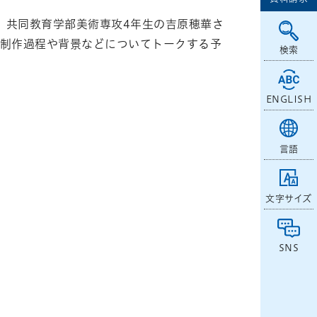
」に、共同教育学部美術専攻4年生の吉原穂華さ
の制作過程や背景などについてトークする予
検索
ENGLISH
言語
文字サイズ
SNS