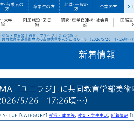
生・保護者の
地域・一般の
卒業生の方
企業の方
方
方
部・大学
附属施設・図書
研究・産学官連携・社会貢
国際交
院
館
献
受賞・成果等
|
教育・学生生活
|
新着情報
に共同教育学部美術専攻の吉原穂華さんが出演します（2026/5/26 17:26頃〜
新着情報
UNMA「ユニラジ」に共同教育学部美
26/5/26 17:26頃〜）
/26 TUE
[CATEGORY]
受賞・成果等
,
教育・学生生活
,
新着情報
[t
atena