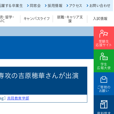
活躍する卒業生
同窓会
採用情報
アクセス
お問い合わせ
流・留学・
就職・キャリア支
キャンパスライフ
入試情報
GIC
援
）
受験生
応援サイト
学生
広報大使
術専攻の吉原穂華さんが出演
ご寄附の
お願い
ag]
共同教育学部
資料請求