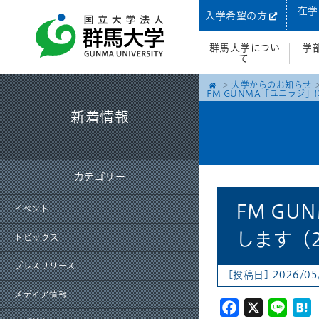
在学
入学希望の方
群馬大学につい
学
て
大学からのお知らせ
FM GUNMA「ユニラジ」
新着情報
カテゴリー
FM G
イベント
します（20
トピックス
プレスリリース
[投稿日] 2026/05
メディア情報
Facebook
X
Line
H