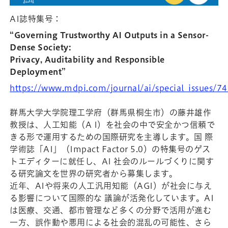
AI誌特集号：
“Governing Trustworthy AI Outputs in a Sensor-
Dense Society:
Privacy, Auditability and Responsible
Deployment”
https://www.mdpi.com/journal/ai/special_issues
群馬大学大学院理工学府（群馬県桐生市）の藤井雄作
教授は、人工知能（A I）を社会の中で安全かつ信頼で
きる形で運用するための国際研究を主導します。国 際
学術誌「AI」（Impact Factor 5.0）の特集号のゲス
トエディターに就任し、AI 社会のルールづくりに関す
る研究論文を世界の研究者から募集します。
近年、AIや将来の人工汎用知能（AGI）が社会に与え
る影響について国際的な 議論が活発化しています。AI
は医療、交通、都市管理など多くの分野で活用が進む
一方、誤作動や悪用による社会的混乱の可能性、さら