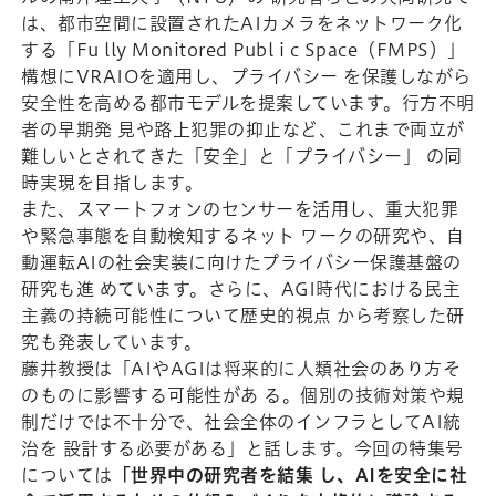
は、都市空間に設置されたAIカメラをネットワーク化
する「Fu lly Monitored Publ i c Space（FMPS）」
構想にVRAIOを適用し、プライバシー を保護しながら
安全性を高める都市モデルを提案しています。行方不明
者の早期発 見や路上犯罪の抑止など、これまで両立が
難しいとされてきた「安全」と「プライバシー」 の同
時実現を目指します。
また、スマートフォンのセンサーを活用し、重大犯罪
や緊急事態を自動検知するネット ワークの研究や、自
動運転AIの社会実装に向けたプライバシー保護基盤の
研究も進 めています。さらに、AGI時代における民主
主義の持続可能性について歴史的視点 から考察した研
究も発表しています。
藤井教授は「AIやAGIは将来的に人類社会のあり方そ
のものに影響する可能性があ る。個別の技術対策や規
制だけでは不十分で、社会全体のインフラとしてAI統
治を 設計する必要がある」と話します。今回の特集号
については
「世界中の研究者を結集 し、AIを安全に社