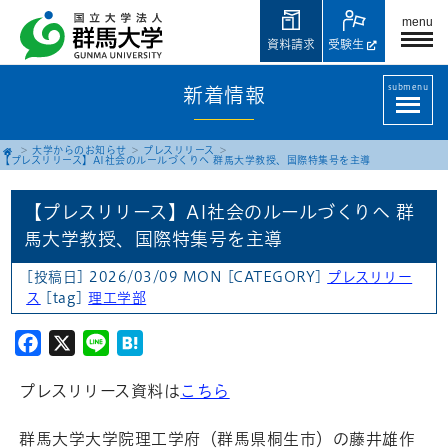
menu
資料請求
受験生
submenu
新着情報
大学からのお知らせ
プレスリリース
【プレスリリース】AI社会のルールづくりへ 群馬大学教授、国際特集号を主導
【プレスリリース】AI社会のルールづくりへ 群
馬大学教授、国際特集号を主導
[投稿日] 2026/03/09 MON
[CATEGORY]
プレスリリー
ス
[tag]
理工学部
Facebook
X
Line
Hatena
プレスリリース資料は
こちら
群馬大学大学院理工学府（群馬県桐生市）の藤井雄作