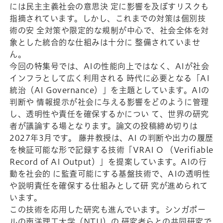
には民主主義社会の意思決 定に影響を及ぼすリスクも
指摘されています。しかし、これまでの対策は個別技
術の安 全対策や限定的な規制が中心で、社会全体を対
象とした統合的な仕組みは十分に 整備されていませ
ん。
今回の特集号では、AIの性能向上ではなく、AIが社会
インフラとして広く利用される 時代に必要となる「AI
統治（AI Governance）」を主題としています。AIの
判断や 情報提示が社会に与える影響をどのように管理
し、透明性や責任を確保するかについ て、世界の研究
者が議論する場となります。論文の投稿締め切りは
2027年3月です。 藤井教授は、AI の判断や出力の履歴
を検証可能な形で記録する技術「VRAI O （Verifiable
Record of AI Output）」を提案しています。AIの行
動を社会的 に監査可能にする基盤技術で、AIの透明性
や説明責任を確保する仕組みとして研 究が進められて
います。
この技術を応用した研究も進んでいます。シンガポー
ルの南洋理工大学（NTU）の 研究者らとの共同研究で