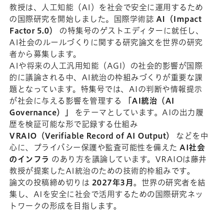
教授は、人工知能（AI）を社会で安全に運用するため
の国際研究を開始しました。国際学術誌
AI（Impact
Factor 5.0）
の特集号のゲストエディターに就任し、
AI社会のルールづくりに関する研究論文を世界の研究
者から募集します。
AIや将来の人工汎用知能（AGI）の社会的影響が国際
的に議論される中、AI統治の枠組みづくりが重要な課
題となっています。特集号では、AIの判断や情報提示
が社会に与える影響を管理する
「AI統治（AI
Governance）」
をテーマとしています。AIの出力履
歴を検証可能な形で記録する仕組み
VRAIO（Verifiable Record of AI Output）
などを中
心に、プライバシー保護や監査可能性を備えた
AI社会
のインフラ
のあり方を議論しています。VRAIOは藤井
教授が提案したAI統治のための技術的枠組みです。
論文の投稿締め切りは
2027年3月
。世界の研究者を結
集し、AIを安全に社会で活用するための国際研究ネッ
トワークの形成を目指します。