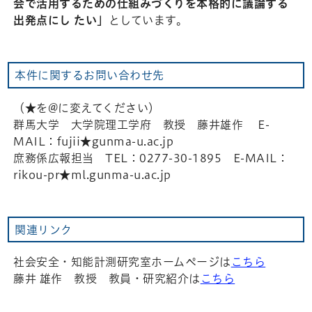
会で活用するための仕組みづくりを本格的に議論する
出発点にし たい」
としています。
本件に関するお問い合わせ先
（★を@に変えてください）
群馬大学 大学院理工学府 教授 藤井雄作 E-
MAIL：fujii★gunma-u.ac.jp
庶務係広報担当 TEL：0277-30-1895 E-MAIL：
rikou-pr★ml.gunma-u.ac.jp
関連リンク
社会安全・知能計測研究室ホームページは
こちら
藤井 雄作 教授 教員・研究紹介は
こちら