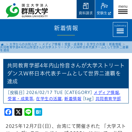
menu
資料請求
受験生
submenu
新着情報
大学からのお知らせ
メディア情報
|
受賞・成果等
|
在学生の活躍
|
新着情報
共同教育学部4年内山怜音さんが大学ストリートダンスW杯日本代表チームとして世界二連覇
を達成
共同教育学部4年内山怜音さんが大学ストリート
ダンスW杯日本代表チームとして世界二連覇を
達成
[投稿日] 2026/02/17 TUE
[CATEGORY]
メディア情報
,
受賞・成果等
,
在学生の活躍
,
新着情報
[tag]
共同教育学部
Facebook
X
Line
Hatena
2025年12月7日(日)、台湾にて開催された 「大学スト