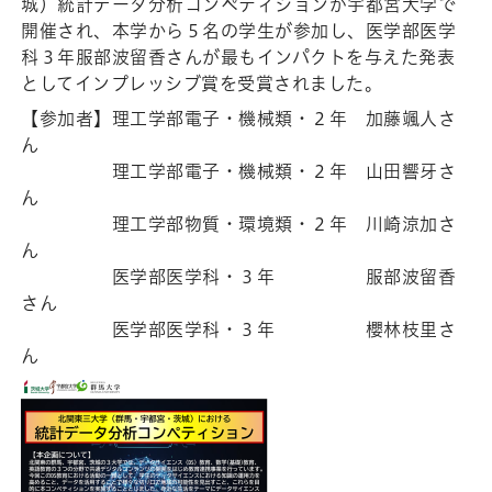
城）統計データ分析コンペティションが宇都宮大学で
開催され、本学から５名の学生が参加し、医学部医学
科３年服部波留香さんが最もインパクトを与えた発表
としてインプレッシブ賞を受賞されました。
【参加者】理工学部電子・機械類・２年 加藤颯人さ
ん
理工学部電子・機械類・２年 山田響牙さ
ん
理工学部物質・環境類・２年 川崎涼加さ
ん
医学部医学科・３年 服部波留香
さん
医学部医学科・３年 櫻林枝里さ
ん