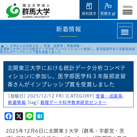
menu
資料請求
受験生
submenu
新着情報
大学からのお知らせ
受賞・成果等
|
新着情報
北関東三大学における統計データ分析コンペティションに参加し、医学部医学科３年服部波留
香さんがインプレッシブ賞を受賞しました
北関東三大学における統計データ分析コンペテ
ィションに参加し、医学部医学科３年服部波留
香さんがインプレッシブ賞を受賞しました
[投稿日] 2025/12/12 FRI
[CATEGORY]
受賞・成果等
,
新着情報
[tag]
数理データ科学教育研究センター
Facebook
X
Line
Hatena
2025年12月6日に北関東３大学（群馬・宇都宮・茨