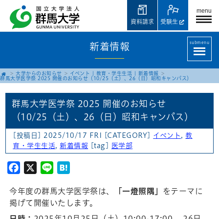
menu
資料請求
受験生
submenu
新着情報
大学からのお知らせ
イベント
|
教育・学生生活
|
新着情報
群馬大学医学祭 2025 開催のお知らせ（10/25（土）、26（日）昭和キャンパス）
群馬大学医学祭 2025 開催のお知らせ
（10/25（土）、26（日）昭和キャンパス）
[投稿日] 2025/10/17 FRI
[CATEGORY]
イベント
,
教
育・学生生活
,
新着情報
[tag]
医学部
Facebook
X
Line
Hatena
今年度の群馬大学医学祭は、
「一燈照隅」
をテーマに
掲げて開催いたします。
日時：
2025年10月25日（土）10:00-17:00, 26日