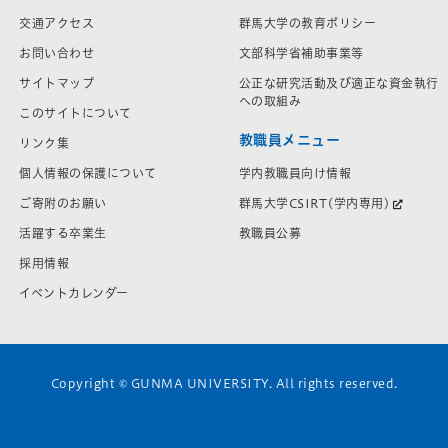
交通アクセス
群馬大学の教育ポリシー
お問い合わせ
文部科学省補助事業等
サイトマップ
公正な研究活動及び適正な資金執行
への取組み
このサイトについて
教職員メニュー
リンク集
学内教職員向け情報
個人情報の保護について
群馬大学CSIRT(学内専用)
ご寄附のお願い
教職員公募
活躍する卒業生
採用情報
イベントカレンダー
Copyright © GUNMA UNIVERSITY. All rights reserved.