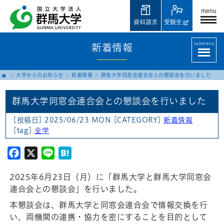
menu
資料請求
受験生
submenu
新着情報
大学からのお知らせ
新着情報
群馬大学同窓会連合会との懇談会を行いました
群馬大学同窓会連合会との懇談会を行いました
[投稿日] 2025/06/23 MON
[CATEGORY]
新着情報
[tag]
全学
Facebook
X
Line
Hatena
2025年6月23日（月）に「群馬大学と群馬大学同窓会
連合会との懇談会」を行いました。
本懇談会は、群馬大学と同窓会連合会で情報交換を行
い、両機関の連携・協力を密にすることを目的として