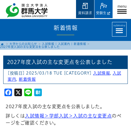
menu
資料請求
受験生
submenu
新着情報
大学からのお知らせ
入試情報
|
入試案内
|
新着情報
2027年度入試の主な変更点を公表しました
2027年度入試の主な変更点を公表しました
[投稿日] 2025/03/18 TUE
[CATEGORY]
入試情報
,
入試
案内
,
新着情報
Facebook
X
Line
Hatena
2027年度入試の主な変更点を公表しました。
詳しくは
入試情報＞学部入試＞入試の主な変更点
のペ
ージをご確認ください。