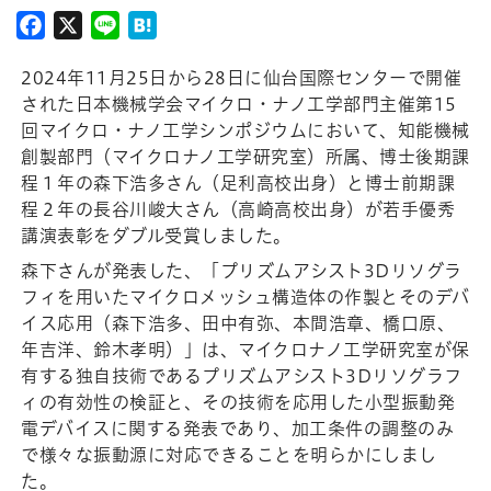
Facebook
X
Line
Hatena
2024年11月25日から28日に仙台国際センターで開催
された日本機械学会マイクロ・ナノ工学部門主催第15
回マイクロ・ナノ工学シンポジウムにおいて、知能機械
創製部門（マイクロナノ工学研究室）所属、博士後期課
程１年の森下浩多さん（足利高校出身）と博士前期課
程２年の長谷川峻大さん（高崎高校出身）が若手優秀
講演表彰をダブル受賞しました。
森下さんが発表した、「プリズムアシスト3Dリソグラ
フィを用いたマイクロメッシュ構造体の作製とそのデバ
イス応用（森下浩多、田中有弥、本間浩章、橋口原、
年吉洋、鈴木孝明）」は、マイクロナノ工学研究室が保
有する独自技術であるプリズムアシスト3Dリソグラフ
ィの有効性の検証と、その技術を応用した小型振動発
電デバイスに関する発表であり、加工条件の調整のみ
で様々な振動源に対応できることを明らかにしまし
た。