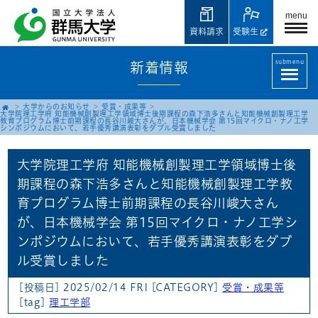
menu
資料請求
受験生
submenu
新着情報
大学からのお知らせ
受賞・成果等
大学院理工学府 知能機械創製理工学領域博士後期課程の森下浩多さんと知能機械創製理工学
教育プログラム博士前期課程の長谷川峻大さんが、日本機械学会 第15回マイクロ・ナノ工学
シンポジウムにおいて、若手優秀講演表彰をダブル受賞しました
大学院理工学府 知能機械創製理工学領域博士後
期課程の森下浩多さんと知能機械創製理工学教
育プログラム博士前期課程の長谷川峻大さん
が、日本機械学会 第15回マイクロ・ナノ工学シ
ンポジウムにおいて、若手優秀講演表彰をダブ
ル受賞しました
[投稿日] 2025/02/14 FRI
[CATEGORY]
受賞・成果等
[tag]
理工学部