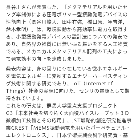
長谷川さんが発表した、「メタマテリアルを用いたヤ
ング率制御による圧電ポリマー型振動発電デバイスの
性能向上（長谷川峻大，田中有弥，橋口原，年吉洋，
鈴木孝明）」は、環境振動から高効率に電力を取得す
る、小型振動発電デバイスの設計法についての発表で
あり、自然界の物質には無い振る舞いをする人工物質
である、メカニカルメタマテリアル配列の工夫によっ
て発電効率の向上を達成しました。
発表内容は、身の回りに存在している微小エネルギー
を電気エネルギーに変換するエナジーハーベスティン
グ技術に関する研究であり、IoT（Internet of
Things）社会の実現に向けた、センサの電源として期
待されています。
これらの研究は、群馬大学重点支援プロジェクト
G3「未来社会を切り拓く大面積ハイスループット３Ｄ
微細加工技術とその応用」、JST戦略的創造研究推進事
業CREST「MEMS振動発電を用いたパーペチュアル・
エレクトロニクス」、日本学術振興会科学研究費・基