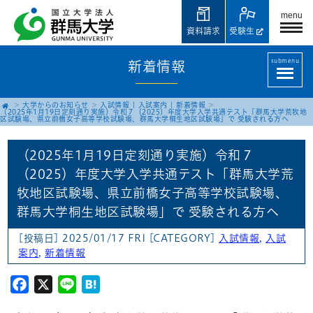
menu
資料請求
受験生
submenu
新着情報
大学からのお知らせ
入試情報
|
入試案内
|
新着情報
（2025年1月19日定刻通り実施）令和７（2025）年度大学入学共通テスト「群馬大学荒牧地
区試験場、県立前橋女子高等学校試験場、群馬大学桐生地区試験場」で 受験される方へ
（2025年1月19日定刻通り実施）令和７
（2025）年度大学入学共通テスト「群馬大学荒
牧地区試験場、県立前橋女子高等学校試験場、
群馬大学桐生地区試験場」で 受験される方へ
[投稿日] 2025/01/17 FRI
[CATEGORY]
入試情報
,
入試
案内
,
新着情報
Facebook
X
Line
Hatena