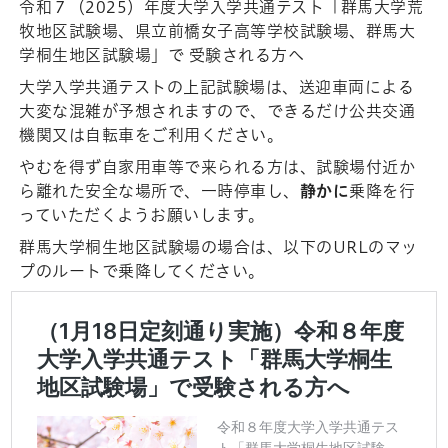
令和７（2025）年度大学入学共通テスト「群馬大学荒
牧地区試験場、県立前橋女子高等学校試験場、群馬大
学桐生地区試験場」で 受験される方へ
大学入学共通テストの上記試験場は、送迎⾞両による
⼤変な混雑が予想されますので、できるだけ公共交通
機関又は自転車をご利⽤ください。
やむを得ず⾃家⽤⾞等で来られる⽅は、試験場付近か
ら離れた安全な場所で、一時停車し、
静かに
乗降を⾏
っていただくようお願いします。
群馬大学桐生地区試験場の場合は、以下のURLのマッ
プのルートで乗降してください。