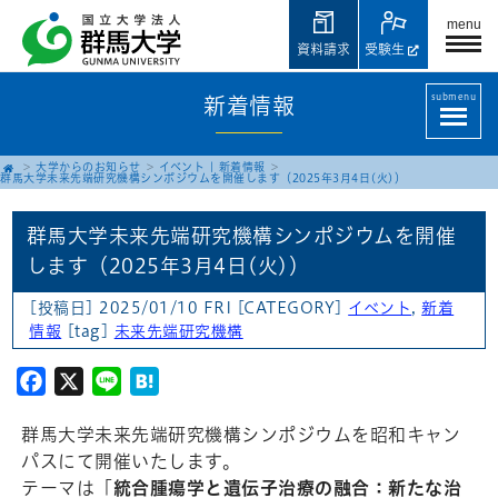
menu
資料請求
受験生
submenu
新着情報
大学からのお知らせ
イベント
|
新着情報
群馬大学未来先端研究機構シンポジウムを開催します（2025年3月4日(火)）
群馬大学未来先端研究機構シンポジウムを開催
します（2025年3月4日(火)）
[投稿日] 2025/01/10 FRI
[CATEGORY]
イベント
,
新着
情報
[tag]
未来先端研究機構
Facebook
X
Line
Hatena
群馬大学未来先端研究機構シンポジウムを昭和キャン
パスにて開催いたします。
テーマは「
統合腫瘍学と遺伝子治療の融合：新たな治