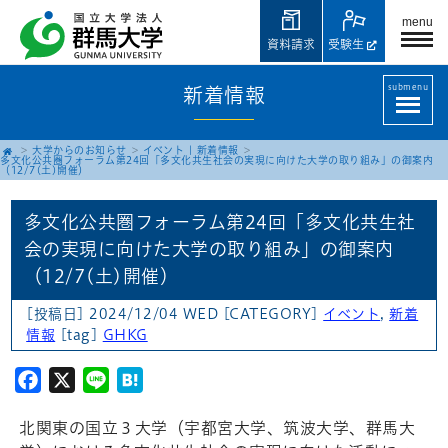
menu
資料請求
受験生
submenu
新着情報
大学からのお知らせ
イベント
|
新着情報
多文化公共圏フォーラム第24回「多文化共生社会の実現に向けた大学の取り組み」の御案内
（12/7(土)開催）
多文化公共圏フォーラム第24回「多文化共生社
会の実現に向けた大学の取り組み」の御案内
（12/7(土)開催）
[投稿日] 2024/12/04 WED
[CATEGORY]
イベント
,
新着
情報
[tag]
GHKG
Facebook
X
Line
Hatena
北関東の国立３大学（宇都宮大学、筑波大学、群馬大