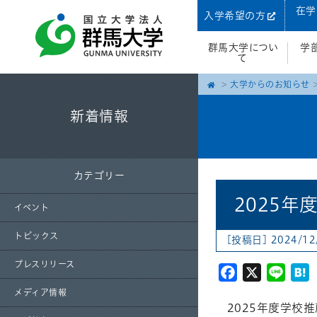
在学
入学希望の方
群馬大学につい
学
て
大学からのお知らせ
新着情報
カテゴリー
2025
イベント
トピックス
[投稿日] 2024/12
プレスリリース
Facebook
X
Line
H
メディア情報
2025年度学校