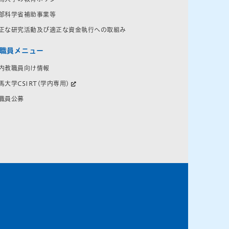
部科学省補助事業等
正な研究活動及び適正な資金執行への取組み
職員メニュー
内教職員向け情報
馬大学CSIRT(学内専用)
職員公募