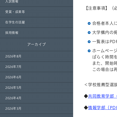
入試情報
【注意事項】（
受賞・成果等
在学生の活躍
合格者本人
大学構内の
採用情報
一覧表はPDF
アーカイブ
ホームペー
2026年8月
ばらく時間
また、開始
2026年7月
この場合は
2026年6月
＜学校推薦型選
2026年5月
◆
共同教育学部（
2026年4月
◆
情報学部（PD
2026年3月