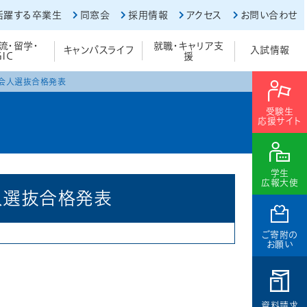
活躍する卒業生
同窓会
採用情報
アクセス
お問い合わせ
流・留学・
就職・キャリア支
キャンパスライフ
入試情報
GIC
援
社会人選抜合格発表
受験生
応援サイト
学生
広報大使
人選抜合格発表
ご寄附の
お願い
資料請求