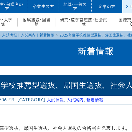
生・保護者の
地域・一般の
卒業生の方
企業の方
方
方
部・大学
附属施設・図書
研究・産学官連携・社会貢
国際交
院
館
献
入試情報
|
入試案内
|
新着情報
2025年度学校推薦型選抜、帰国生選抜、
新着情報
年度学校推薦型選抜、帰国生選抜、社会
/06 FRI
[CATEGORY]
入試情報
,
入試案内
,
新着情報
atena
推薦型選抜、帰国生選抜、社会人選抜の合格者を発表します。