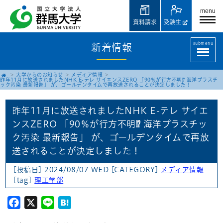
menu
資料請求
受験生
submenu
新着情報
大学からのお知らせ
メディア情報
昨年11月に放送されましたNHK E-テレ サイエンスZERO 「90％が行方不明⁉ 海洋プラスチ
ック汚染 最新報告」 が、ゴールデンタイムで再放送されることが決定しました！
昨年11月に放送されましたNHK E-テレ サイエ
ンスZERO 「90％が行方不明⁉ 海洋プラスチッ
ク汚染 最新報告」 が、ゴールデンタイムで再放
送されることが決定しました！
[投稿日] 2024/08/07 WED
[CATEGORY]
メディア情報
[tag]
理工学部
Facebook
X
Line
Hatena