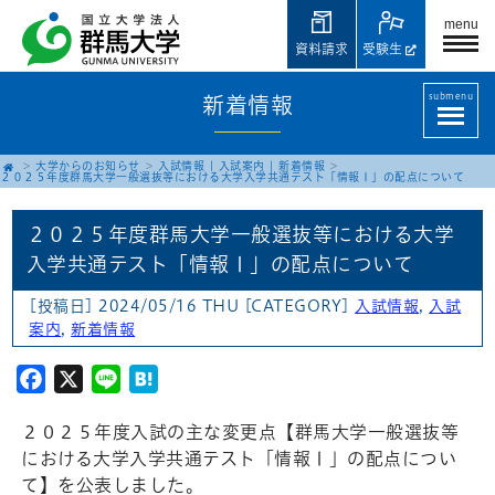
menu
資料請求
受験生
submenu
新着情報
大学からのお知らせ
入試情報
|
入試案内
|
新着情報
２０２５年度群馬大学一般選抜等における大学入学共通テスト「情報Ⅰ」の配点について
２０２５年度群馬大学一般選抜等における大学
入学共通テスト「情報Ⅰ」の配点について
[投稿日] 2024/05/16 THU
[CATEGORY]
入試情報
,
入試
案内
,
新着情報
Facebook
X
Line
Hatena
２０２５年度入試の主な変更点【群馬大学一般選抜等
における大学入学共通テスト「情報Ⅰ」の配点につい
て】を公表しました。