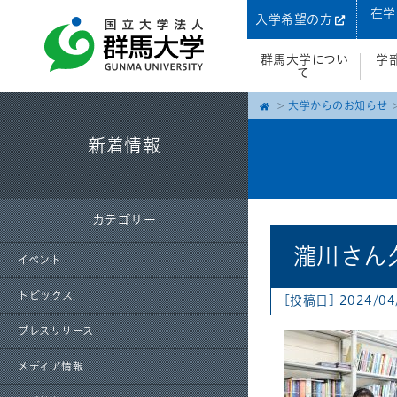
在学
入学希望の方
群馬大学につい
学
て
大学からのお知らせ
新着情報
カテゴリー
瀧川さん久
イベント
トピックス
[投稿日] 2024/0
プレスリリース
メディア情報