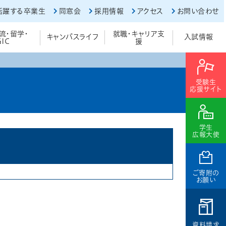
活躍する卒業生
同窓会
採用情報
アクセス
お問い合わせ
流・留学・
就職・キャリア支
キャンパスライフ
入試情報
GIC
援
受験生
応援サイト
学生
広報大使
ご寄附の
お願い
資料請求