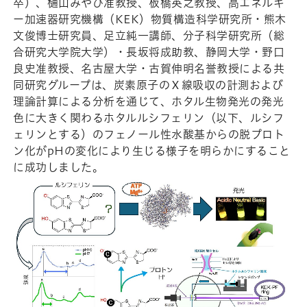
卒）、樋山みやび准教授、板橋英之教授、高エネルギ
ー加速器研究機構（KEK）物質構造科学研究所・熊木
文俊博士研究員、足立純一講師、分子科学研究所（総
合研究大学院大学）・長坂将成助教、静岡大学・野口
良史准教授、名古屋大学・古賀伸明名誉教授による共
同研究グループは、炭素原子のＸ線吸収の計測および
理論計算による分析を通じて、ホタル生物発光の発光
色に大きく関わるホタルルシフェリン（以下、ルシフ
ェリンとする）のフェノール性水酸基からの脱プロト
ン化がpHの変化により生じる様子を明らかにすること
に成功しました。