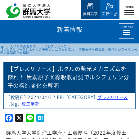
menu
資料請求
受験生
submenu
新着情報
大学からのお知らせ
プレスリリース
【プレスリリース】ホタルの発光メカニズムを探れ！ 炭素原子Ｘ線吸収計測でルシフェリン分
子の構造変化を解明
【プレスリリース】ホタルの発光メカニズムを
探れ！ 炭素原子Ｘ線吸収計測でルシフェリン分
子の構造変化を解明
[投稿日] 2024/04/12 FRI
[CATEGORY]
プレスリリース
[tag]
理工学部
Facebook
X
Line
Hatena
群馬大学大学院理工学府・工藤優斗（2022年度修士